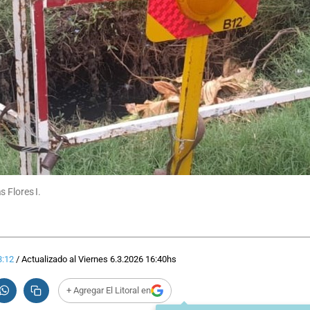
 Flores I.
3:12
/
Actualizado al
Viernes 6.3.2026
16:40
hs
+ Agregar El Litoral en