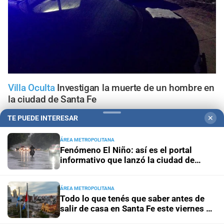
Villa Oculta
Investigan la muerte de un hombre en
la ciudad de Santa Fe
TE PUEDE INTERESAR
✕
Hay siete heridos
Chocaron un tren y un colectivo a
metros de La Bombonera
ÁREA METROPOLITANA
Fenómeno El Niño: así es el portal
informativo que lanzó la ciudad de
Tribunales
Prisión preventiva para dos hermanos
Santa Fe
acusados por un brutal asalto contra un adolescente en
Santa Fe
ÁREA METROPOLITANA
Todo lo que tenés que saber antes de
salir de casa en Santa Fe este viernes 7
Allanamientos simultáneos
Diez detenidos por un
de agosto
megaoperativo contra el microtráfico en San Justo