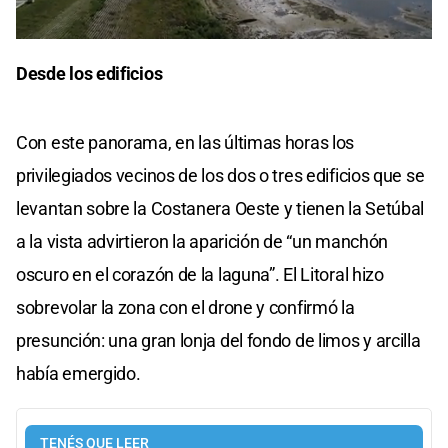
0
seconds
Desde los edificios
of
0
seconds
Con este panorama, en las últimas horas los
privilegiados vecinos de los dos o tres edificios que se
levantan sobre la Costanera Oeste y tienen la Setúbal
a la vista advirtieron la aparición de “un manchón
oscuro en el corazón de la laguna”. El Litoral hizo
sobrevolar la zona con el drone y confirmó la
presunción: una gran lonja del fondo de limos y arcilla
había emergido.
TENÉS QUE LEER