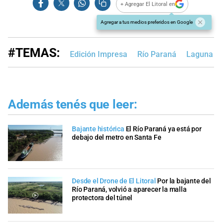
+ Agregar El Litoral en
Agregar a tus medios preferidos en Google
#TEMAS:
Edición Impresa
Río Paraná
Laguna S
Además tenés que leer:
Bajante histórica
El Río Paraná ya está por
debajo del metro en Santa Fe
Desde el Drone de El Litoral
Por la bajante del
Río Paraná, volvió a aparecer la malla
protectora del túnel