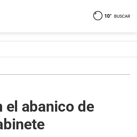
10°
BUSCAR
n el abanico de
abinete