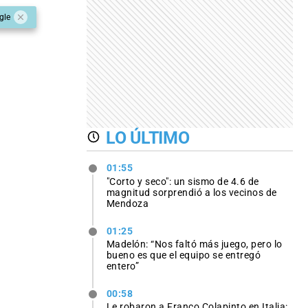
gle
LO ÚLTIMO
01:55
"Corto y seco": un sismo de 4.6 de
magnitud sorprendió a los vecinos de
Mendoza
01:25
Madelón: “Nos faltó más juego, pero lo
bueno es que el equipo se entregó
entero”
00:58
Le robaron a Franco Colapinto en Italia: