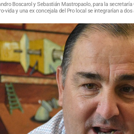
jandro Boscarol y Sebastián Mastropaolo, para la secretarí
ida y una ex concejala del Pro local se integrarían a dos ár