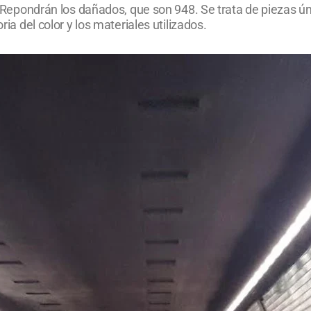
or. Repondrán los dañados, que son 948. Se trata de piezas
ria del color y los materiales utilizados.