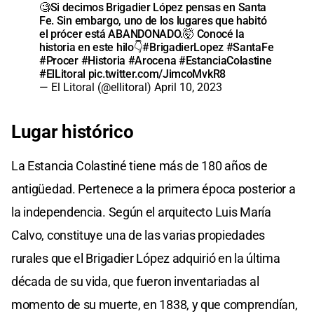
🧐Si decimos Brigadier López pensas en Santa
Fe. Sin embargo, uno de los lugares que habitó
el prócer está ABANDONADO.🤯 Conocé la
historia en este hilo👇
#BrigadierLopez
#SantaFe
#Procer
#Historia
#Arocena
#EstanciaColastine
#ElLitoral
pic.twitter.com/JimcoMvkR8
— El Litoral (@ellitoral)
April 10, 2023
Lugar histórico
La Estancia Colastiné tiene más de 180 años de
antigüedad. Pertenece a la primera época posterior a
la independencia. Según el arquitecto Luis María
Calvo, constituye una de las varias propiedades
rurales que el Brigadier López adquirió en la última
década de su vida, que fueron inventariadas al
momento de su muerte, en 1838, y que comprendían,