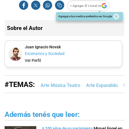
+ Agregar El Litoral en
Agregar a tus medios preferidos en Google
Sobre el Autor
Juan Ignacio Novak
Escenarios y Sociedad
Ver Perfil
#TEMAS:
Arte Música Teatro
Arte Expandido
Sa
Además tenés que leer:
A 550 años de su nacimiento
Miguel Ángel en