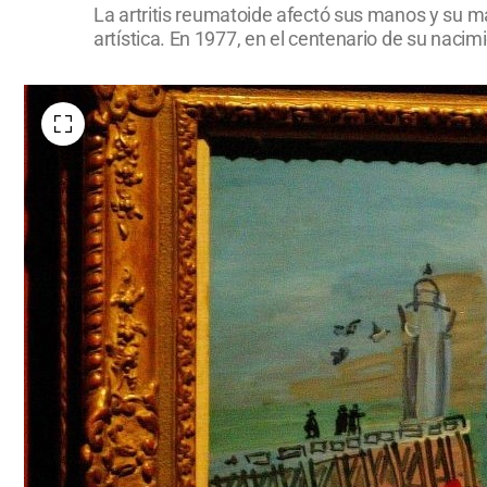
La artritis reumatoide afectó sus manos y su m
artística. En 1977, en el centenario de su naci