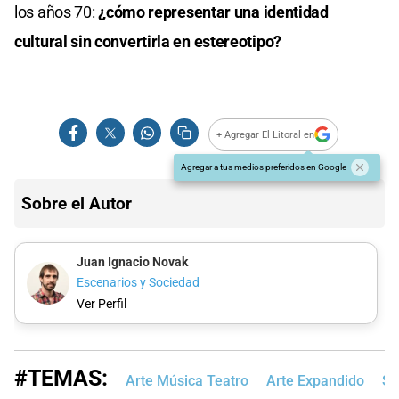
los años 70:
¿cómo representar una identidad
cultural sin convertirla en estereotipo?
+ Agregar El Litoral en
Agregar a tus medios preferidos en Google
Sobre el Autor
Juan Ignacio Novak
Escenarios y Sociedad
Ver Perfil
#TEMAS:
Arte Música Teatro
Arte Expandido
Sa