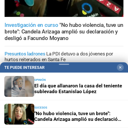
Investigación en curso
"No hubo violencia, tuve un
brote": Candela Arizaga amplió su declaración y
desligó a Facundo Moyano
Presuntos ladrones
La PDI detuvo a dos jóvenes por
hurtos reiterados en Santa Fe
TE PUEDE INTERESAR
✕
Justicia Federal
Condenas y decomisos millonarios
sellan el final de la cueva financiera del Puerto
OPINIÓN
El día que allanaron la casa del teniente
sublevado Estanislao López
Geriátrico del horror
El escalofriante relato de una hija
que pudo salvar a su padre del centro clandestino de
ancianos
SUCESOS
"No hubo violencia, tuve un brote":
Candela Arizaga amplió su declaración
Crimen en Chaco
Caso Matías Guardia: la acusada
y desligó a Facundo Moyano
entregó la clave del teléfono a la Justicia