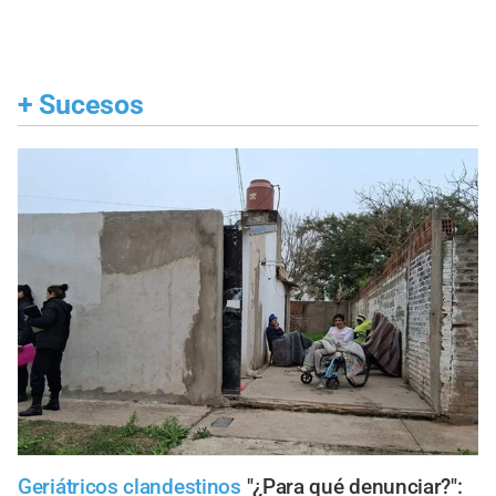
+
Sucesos
Geriátricos clandestinos
"¿Para qué denunciar?":