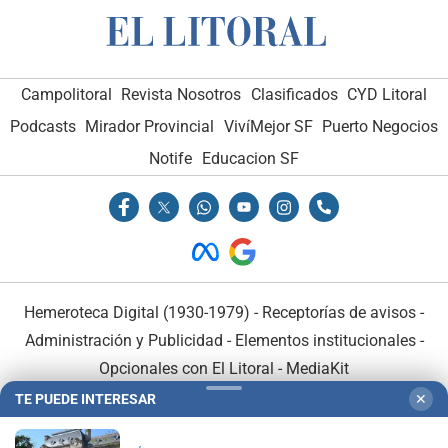
Campolitoral
Revista Nosotros
Clasificados
CYD Litoral
Podcasts
Mirador Provincial
VivíMejor SF
Puerto Negocios
Notife
Educacion SF
Hemeroteca Digital (1930-1979)
-
Receptorías de avisos
-
Administración y Publicidad
-
Elementos institucionales
-
Opcionales con El Litoral
-
MediaKit
TE PUEDE INTERESAR
✕
El Litoral es miembro de: