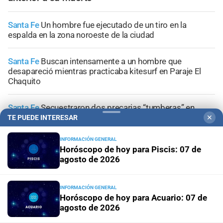
Santa Fe
Un hombre fue ejecutado de un tiro en la
espalda en la zona noroeste de la ciudad
Santa Fe
Buscan intensamente a un hombre que
desapareció mientras practicaba kitesurf en Paraje El
Chaquito
Santa Fe
Secuestraron dos precarias “tumberas” en
distintos operativos
TE PUEDE INTERESAR
✕
INFORMACIÓN GENERAL
Investigación en curso
"No hubo violencia, tuve un brote":
Horóscopo de hoy para Piscis: 07 de
Candela Arizaga amplió su declaración y desligó a
agosto de 2026
Facundo Moyano
INFORMACIÓN GENERAL
Horóscopo de hoy para Acuario: 07 de
agosto de 2026