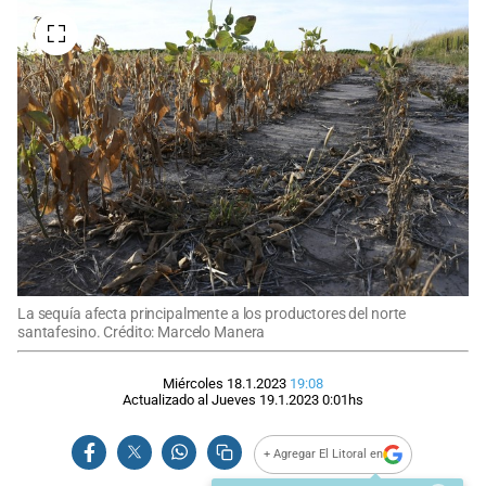
La sequía afecta principalmente a los productores del norte
santafesino. Crédito: Marcelo Manera
Miércoles 18.1.2023
19:08
Actualizado al
Jueves 19.1.2023
0:01
hs
+ Agregar El Litoral en