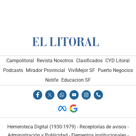
Campolitoral
Revista Nosotros
Clasificados
CYD Litoral
Podcasts
Mirador Provincial
VivíMejor SF
Puerto Negocios
Notife
Educacion SF
Hemeroteca Digital (1930-1979)
-
Receptorías de avisos
-
Administración y Publicidad
-
Elementos institucionales
-