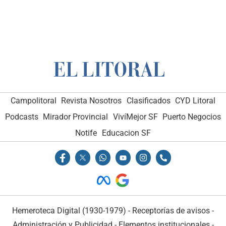
Campolitoral
Revista Nosotros
Clasificados
CYD Litoral
Podcasts
Mirador Provincial
VivíMejor SF
Puerto Negocios
Notife
Educacion SF
Hemeroteca Digital (1930-1979)
-
Receptorías de avisos
-
Administración y Publicidad
-
Elementos institucionales
-