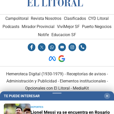
Campolitoral
Revista Nosotros
Clasificados
CYD Litoral
Podcasts
Mirador Provincial
VivíMejor SF
Puerto Negocios
Notife
Educacion SF
Hemeroteca Digital (1930-1979)
-
Receptorías de avisos
-
Administración y Publicidad
-
Elementos institucionales
-
Opcionales con El Litoral
-
MediaKit
TE PUEDE INTERESAR
✕
El Litoral es miembro de:
DEPORTES
Lionel Messi ya se encuentra en Rosario