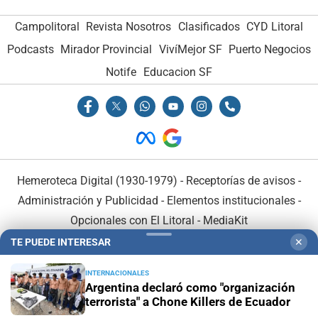
Campolitoral
Revista Nosotros
Clasificados
CYD Litoral
Podcasts
Mirador Provincial
VivíMejor SF
Puerto Negocios
Notife
Educacion SF
Hemeroteca Digital (1930-1979)
-
Receptorías de avisos
-
Administración y Publicidad
-
Elementos institucionales
-
Opcionales con El Litoral
-
MediaKit
TE PUEDE INTERESAR
✕
El Litoral es miembro de:
INTERNACIONALES
Argentina declaró como "organización
terrorista" a Chone Killers de Ecuador