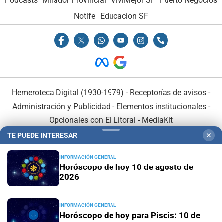
Podcasts
Mirador Provincial
VivíMejor SF
Puerto Negocios
Notife
Educacion SF
Hemeroteca Digital (1930-1979)
-
Receptorías de avisos
-
Administración y Publicidad
-
Elementos institucionales
-
Opcionales con El Litoral
-
MediaKit
TE PUEDE INTERESAR
✕
El Litoral es miembro de:
INFORMACIÓN GENERAL
Horóscopo de hoy 10 de agosto de
2026
INFORMACIÓN GENERAL
En Asociación con:
Horóscopo de hoy para Piscis: 10 de