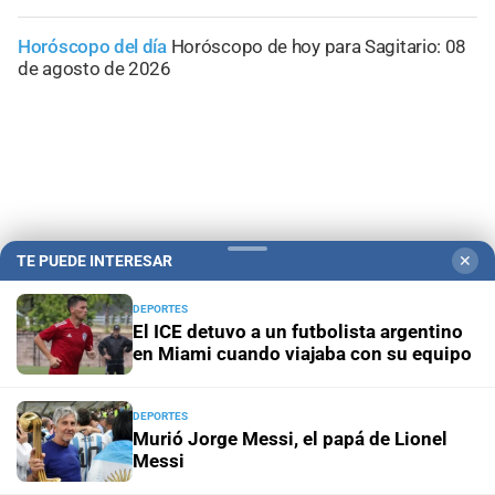
Horóscopo del día
Horóscopo de hoy para Sagitario: 08
de agosto de 2026
TE PUEDE INTERESAR
✕
DEPORTES
El ICE detuvo a un futbolista argentino
en Miami cuando viajaba con su equipo
Campolitoral
Revista Nosotros
Clasificados
CYD Litoral
DEPORTES
Podcasts
Mirador Provincial
VivíMejor SF
Puerto Negocios
Murió Jorge Messi, el papá de Lionel
Notife
Educacion SF
Messi