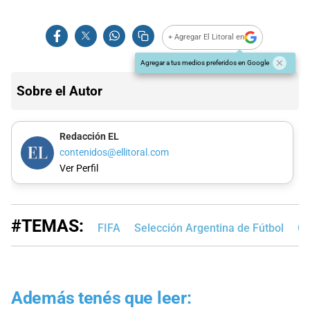
+ Agregar El Litoral en
Agregar a tus medios preferidos en Google
Sobre el Autor
Redacción EL
contenidos@ellitoral.com
Ver Perfil
#TEMAS:
FIFA
Selección Argentina de Fútbol
Co
Además tenés que leer: