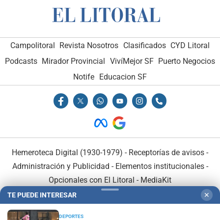
Campolitoral
Revista Nosotros
Clasificados
CYD Litoral
Podcasts
Mirador Provincial
VivíMejor SF
Puerto Negocios
Notife
Educacion SF
Hemeroteca Digital (1930-1979)
-
Receptorías de avisos
-
Administración y Publicidad
-
Elementos institucionales
-
Opcionales con El Litoral
-
MediaKit
TE PUEDE INTERESAR
✕
El Litoral es miembro de:
DEPORTES