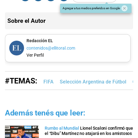
Agregar a tus medios preferidos en Google
Sobre el Autor
Redacción EL
contenidos@ellitoral.com
Ver Perfil
#TEMAS:
FIFA
Selección Argentina de Fútbol
Co
Además tenés que leer:
Rumbo al Mundial
Lionel Scaloni confirmó que
el “Dibu” Martínez no atajará en los amistosos