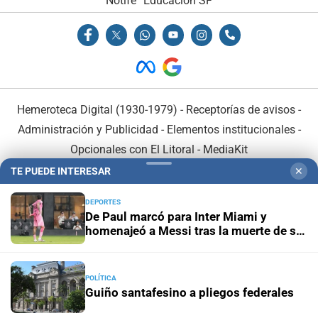
Notife
Educacion SF
Hemeroteca Digital (1930-1979)
-
Receptorías de avisos
-
Administración y Publicidad
-
Elementos institucionales
-
Opcionales con El Litoral
-
MediaKit
TE PUEDE INTERESAR
✕
El Litoral es miembro de:
DEPORTES
De Paul marcó para Inter Miami y
homenajeó a Messi tras la muerte de su
padre
En Asociación con:
POLÍTICA
Guiño santafesino a pliegos federales