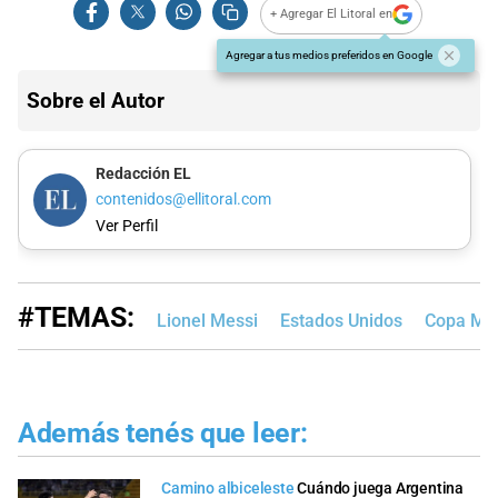
+ Agregar El Litoral en
Agregar a tus medios preferidos en Google
Sobre el Autor
Redacción EL
contenidos@ellitoral.com
Ver Perfil
#TEMAS:
Lionel Messi
Estados Unidos
Copa Mun
Además tenés que leer:
Camino albiceleste
Cuándo juega Argentina