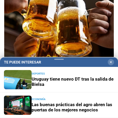
TE PUEDE INTERESAR
✕
Efemérides
Día Internacional de la Cerveza: por
qué se celebra cada 7 agosto y cuál es el curioso
DEPORTES
origen de la festividad
Uruguay tiene nuevo DT tras la salida de
Bielsa
Alemania - Australia
El 80 % de las especies de
mariposas se está mudando
ECONOMÍA
Las buenas prácticas del agro abren las
puertas de los mejores negocios
Sorteo Aniversario
Quini 6: pozo de $20.000 millones,
con 3 millones de dólares del Siempre Sale