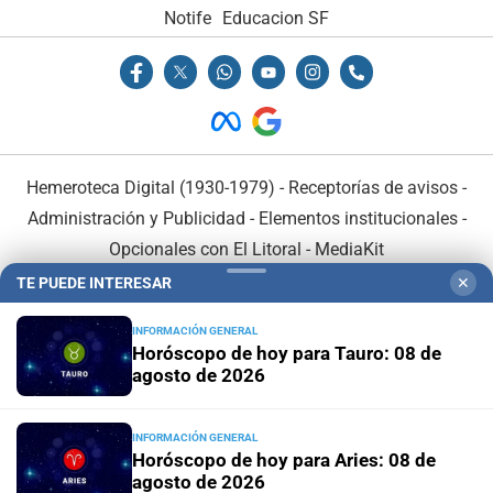
Notife
Educacion SF
Hemeroteca Digital (1930-1979)
-
Receptorías de avisos
-
Administración y Publicidad
-
Elementos institucionales
-
Opcionales con El Litoral
-
MediaKit
TE PUEDE INTERESAR
✕
El Litoral es miembro de:
INFORMACIÓN GENERAL
Horóscopo de hoy para Tauro: 08 de
agosto de 2026
INFORMACIÓN GENERAL
En Asociación con:
Horóscopo de hoy para Aries: 08 de
agosto de 2026