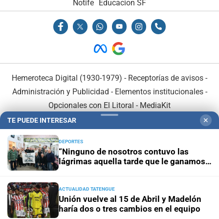
Notife
Educacion SF
Hemeroteca Digital (1930-1979)
-
Receptorías de avisos
-
Administración y Publicidad
-
Elementos institucionales
-
Opcionales con El Litoral
-
MediaKit
TE PUEDE INTERESAR
✕
El Litoral es miembro de:
DEPORTES
“Ninguno de nosotros contuvo las
lágrimas aquella tarde que le ganamos a
Inglaterra”
ACTUALIDAD TATENGUE
En Asociación con:
Unión vuelve al 15 de Abril y Madelón
haría dos o tres cambios en el equipo