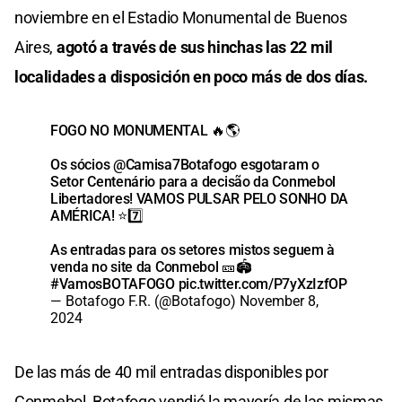
noviembre en el Estadio Monumental de Buenos
Aires,
agotó a través de sus hinchas las 22 mil
localidades a disposición en poco más de dos días.
FOGO NO MONUMENTAL 🔥🌎
Os sócios
@Camisa7Botafogo
esgotaram o
Setor Centenário para a decisão da Conmebol
Libertadores! VAMOS PULSAR PELO SONHO DA
AMÉRICA! ⭐️7️⃣
As entradas para os setores mistos seguem à
venda no site da Conmebol 🎫🏟️
#VamosBOTAFOGO
pic.twitter.com/P7yXzIzfOP
— Botafogo F.R. (@Botafogo)
November 8,
2024
De las más de 40 mil entradas disponibles por
Conmebol, Botafogo vendió la mayoría de las mismas,