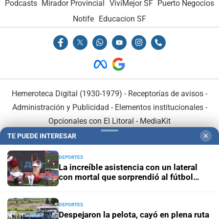
Podcasts
Mirador Provincial
VivíMejor SF
Puerto Negocios
Notife
Educacion SF
Hemeroteca Digital (1930-1979)
-
Receptorías de avisos
-
Administración y Publicidad
-
Elementos institucionales
-
Opcionales con El Litoral
-
MediaKit
TE PUEDE INTERESAR
✕
El Litoral es miembro de:
DEPORTES
La increíble asistencia con un lateral
con mortal que sorprendió al fútbol
ruso
DEPORTES
En Asociación con:
Despejaron la pelota, cayó en plena ruta