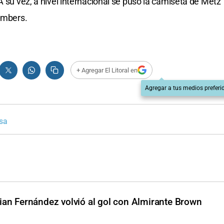
A su vez, a nivel internacional se puso la camiseta de Metz
Timbers.
+ Agregar El Litoral en
Agregar a tus medios preferi
sa
rian Fernández volvió al gol con Almirante Brown