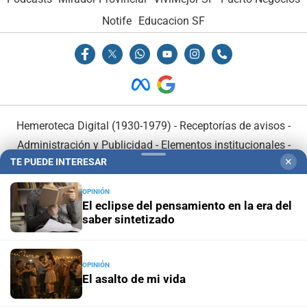
Notife
Educacion SF
Hemeroteca Digital (1930-1979)
-
Receptorías de avisos
-
Administración y Publicidad
-
Elementos institucionales
-
TE PUEDE INTERESAR
✕
Opcionales con El Litoral
-
MediaKit
OPINIÓN
El Litoral es miembro de:
El eclipse del pensamiento en la era del
saber sintetizado
OPINIÓN
El asalto de mi vida
En Asociación con: