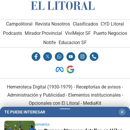
Campolitoral
Revista Nosotros
Clasificados
CYD Litoral
Podcasts
Mirador Provincial
VivíMejor SF
Puerto Negocios
Notife
Educacion SF
Hemeroteca Digital (1930-1979)
-
Receptorías de avisos
-
Administración y Publicidad
-
Elementos institucionales
-
Opcionales con El Litoral
-
MediaKit
TE PUEDE INTERESAR
✕
El Litoral es miembro de:
DEPORTES