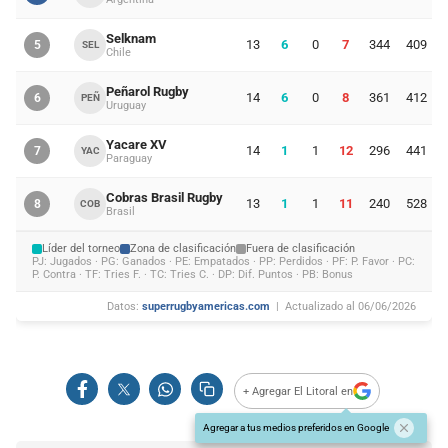
Selknam
13
6
0
7
344
409
5
SEL
Chile
Peñarol Rugby
14
6
0
8
361
412
6
PEÑ
Uruguay
Yacare XV
14
1
1
12
296
441
7
YAC
Paraguay
Cobras Brasil Rugby
13
1
1
11
240
528
8
COB
Brasil
Líder del torneo
Zona de clasificación
Fuera de clasificación
PJ: Jugados · PG: Ganados · PE: Empatados · PP: Perdidos · PF: P. Favor · PC:
P. Contra · TF: Tries F. · TC: Tries C. · DP: Dif. Puntos · PB: Bonus
Datos:
superrugbyamericas.com
| Actualizado al 06/06/2026
+ Agregar El Litoral en
Agregar a tus medios preferidos en Google