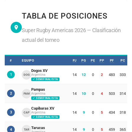
TABLA DE POSICIONES
Super Rugby Americas 2026 — Clasificación
actual del torneo
#
EQUIPO
PJ
PG
PE
PP
PF
PC
Dogos XV
1
14
12
0
2
483
333
Argentina
DOG
✓ SEMIFINALISTA
Pampas
2
14
10
0
4
503
314
Argentina
PAM
✓ SEMIFINALISTA
Capibaras XV
3
14
9
0
5
434
318
Argentina
CAP
✓ SEMIFINALISTA
Tarucas
14
9
0
5
459
365
4
TAR
Argentina