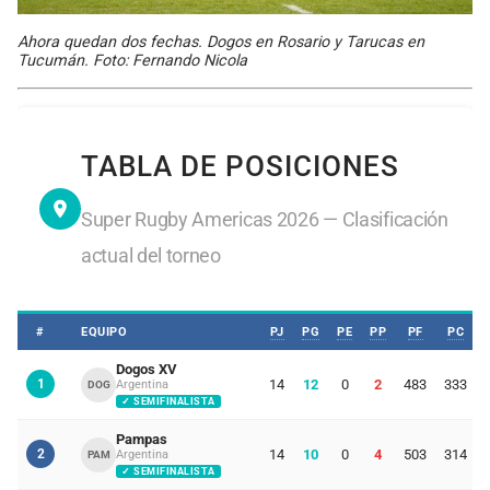
Ahora quedan dos fechas. Dogos en Rosario y Tarucas en
Tucumán. Foto: Fernando Nicola
TABLA DE POSICIONES
Super Rugby Americas 2026 — Clasificación
actual del torneo
#
EQUIPO
PJ
PG
PE
PP
PF
PC
Dogos XV
1
14
12
0
2
483
333
Argentina
DOG
✓ SEMIFINALISTA
Pampas
2
14
10
0
4
503
314
Argentina
PAM
✓ SEMIFINALISTA