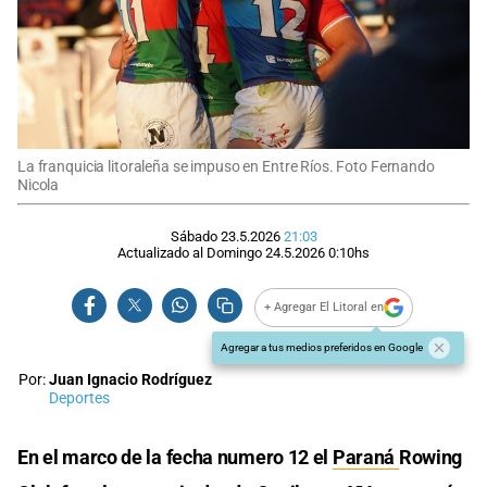
La franquicia litoraleña se impuso en Entre Ríos. Foto Fernando
Nicola
Sábado 23.5.2026
21:03
Actualizado al
Domingo 24.5.2026
0:10
hs
+ Agregar El Litoral en
Agregar a tus medios preferidos en Google
Por:
Juan Ignacio Rodríguez
Deportes
En el marco de la fecha numero 12 el
Paraná
Rowing