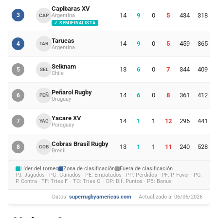
Capibaras XV
3
14
9
0
5
434
318
Argentina
CAP
✓ SEMIFINALISTA
Tarucas
14
9
0
5
459
365
4
TAR
Argentina
Selknam
13
6
0
7
344
409
5
SEL
Chile
Peñarol Rugby
14
6
0
8
361
412
6
PEÑ
Uruguay
Yacare XV
14
1
1
12
296
441
7
YAC
Paraguay
Cobras Brasil Rugby
13
1
1
11
240
528
8
COB
Brasil
Líder del torneo
Zona de clasificación
Fuera de clasificación
PJ: Jugados · PG: Ganados · PE: Empatados · PP: Perdidos · PF: P. Favor · PC:
P. Contra · TF: Tries F. · TC: Tries C. · DP: Dif. Puntos · PB: Bonus
Datos:
superrugbyamericas.com
| Actualizado al 06/06/2026