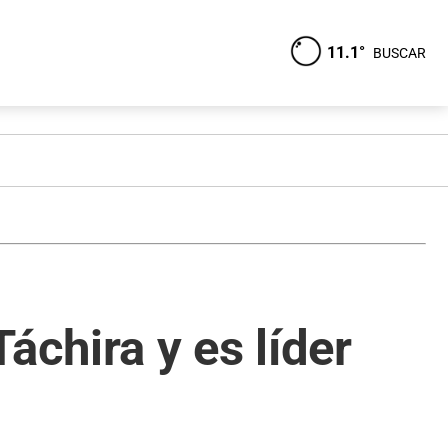
11.1°
BUSCAR
áchira y es líder