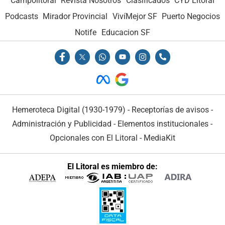
Campolitoral
Revista Nosotros
Clasificados
CYD Litoral
Podcasts
Mirador Provincial
VivíMejor SF
Puerto Negocios
Notife
Educacion SF
Hemeroteca Digital (1930-1979)
-
Receptorías de avisos
-
Administración y Publicidad
-
Elementos institucionales
-
Opcionales con El Litoral
-
MediaKit
El Litoral es miembro de: