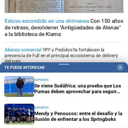
Estuvo escondido en una chimenea
Con 150 años
de retraso, devolvieron "Antigüedades de Atenas"
a la biblioteca de Kiama
Alianza comercial
YPF y PedidosYa fortalecen la
presencia de Full en el principal ecosistema de delivery
del país
TE PUEDE INTERESAR
✕
Propiedad privada y derechos
Fiscalías ambientales
DEPORTES
cuestionan la reforma por su posible regresión en
Se viene Sudáfrica: una prueba que Los
materia ambiental
Pumas deben aprovechar para seguir
creciendo
El diario cumple 108 años
10 hechos que marcaron la
historia de Santa Fe, vistos desde la óptica de El Litoral
DEPORTES
Mendy y Penoucos: entre el desafío y la
ilusión de enfrentar a los Springboks
Trabajo, fe y esperanza
¿Qué se le pide a San Cayetano?