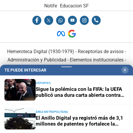
Notife
Educacion SF
Hemeroteca Digital (1930-1979)
-
Receptorías de avisos
-
Administración y Publicidad
-
Elementos institucionales
-
Opcionales con El Litoral
-
MediaKit
TE PUEDE INTERESAR
✕
DEPORTES
El Litoral es miembro de:
Sigue la polémica con la FIFA: la UEFA
publicó una dura carta abierta contra
Infantino
ÁREA METROPOLITANA
El Anillo Digital ya registró más de 3,1
En Asociación con:
millones de patentes y fortalece la
transformación tecnológica de Santa Fe