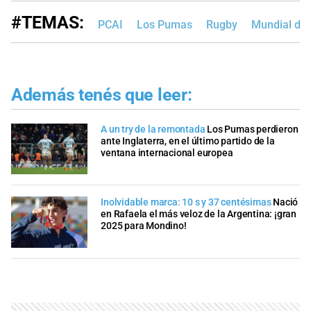
#TEMAS:
PCAI
Los Pumas
Rugby
Mundial de
Además tenés que leer:
A un try de la remontada
Los Pumas perdieron
ante Inglaterra, en el último partido de la
ventana internacional europea
Inolvidable marca: 10 s y 37 centésimas
Nació
en Rafaela el más veloz de la Argentina: ¡gran
2025 para Mondino!