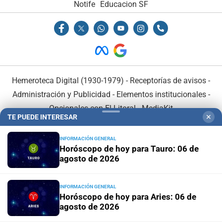
Notife
Educacion SF
Hemeroteca Digital (1930-1979)
-
Receptorías de avisos
-
Administración y Publicidad
-
Elementos institucionales
-
Opcionales con El Litoral
-
MediaKit
TE PUEDE INTERESAR
✕
El Litoral es miembro de:
INFORMACIÓN GENERAL
Horóscopo de hoy para Tauro: 06 de
agosto de 2026
INFORMACIÓN GENERAL
Horóscopo de hoy para Aries: 06 de
En Asociación con:
agosto de 2026