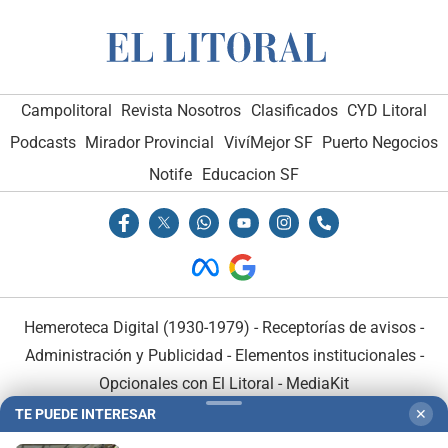
Campolitoral
Revista Nosotros
Clasificados
CYD Litoral
Podcasts
Mirador Provincial
VivíMejor SF
Puerto Negocios
Notife
Educacion SF
Hemeroteca Digital (1930-1979)
-
Receptorías de avisos
-
Administración y Publicidad
-
Elementos institucionales
-
Opcionales con El Litoral
-
MediaKit
TE PUEDE INTERESAR
✕
El Litoral es miembro de: