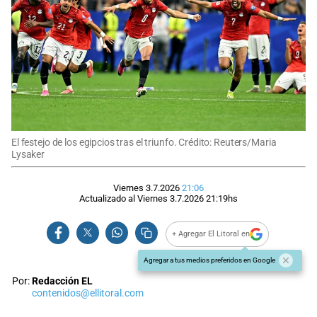
El festejo de los egipcios tras el triunfo. Crédito: Reuters/Maria
Lysaker
Viernes 3.7.2026
21:06
Actualizado al
Viernes 3.7.2026
21:19
hs
+ Agregar El Litoral en
Agregar a tus medios preferidos en Google
Por:
Redacción EL
contenidos@ellitoral.com