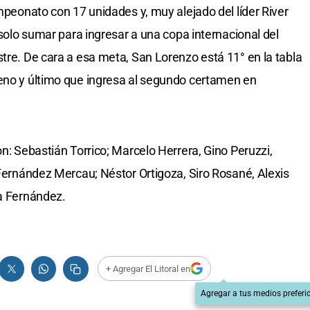
ampeonato con 17 unidades y, muy alejado del líder River
a solo sumar para ingresar a una copa internacional del
stre. De cara a esa meta, San Lorenzo está 11° en la tabla
veno y último que ingresa al segundo certamen en
on: Sebastián Torrico; Marcelo Herrera, Gino Peruzzi,
 Fernández Mercau; Néstor Ortigoza, Siro Rosané, Alexis
ta Fernández.
+ Agregar El Litoral en
Agregar a tus medios preferi