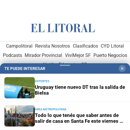
Campolitoral
Revista Nosotros
Clasificados
CYD Litoral
Podcasts
Mirador Provincial
VivíMejor SF
Puerto Negocios
Notife
Educacion SF
TE PUEDE INTERESAR
✕
DEPORTES
Uruguay tiene nuevo DT tras la salida de
Bielsa
Hemeroteca Digital (1930-1979)
-
Receptorías de avisos
-
ÁREA METROPOLITANA
Todo lo que tenés que saber antes de
Administración y Publicidad
-
Elementos institucionales
-
salir de casa en Santa Fe este viernes 7
Opcionales con El Litoral
-
MediaKit
de agosto