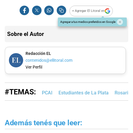
+ Agregar El Litoral en
Agregar a tus medios preferidos en Google
Sobre el Autor
Redacción EL
contenidos@ellitoral.com
Ver Perfil
#TEMAS:
PCAI
Estudiantes de La Plata
Rosario 
Además tenés que leer: