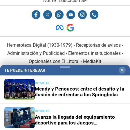
Notife
Educacion SF
Hemeroteca Digital (1930-1979)
-
Receptorías de avisos
-
Administración y Publicidad
-
Elementos institucionales
-
Opcionales con El Litoral
-
MediaKit
TE PUEDE INTERESAR
✕
El Litoral es miembro de:
DEPORTES
Mendy y Penoucos: entre el desafío y la
ilusión de enfrentar a los Springboks
DEPORTES
En Asociación con:
Avanza la llegada del equipamiento
deportivo para los Juegos
Suramericanos 2026