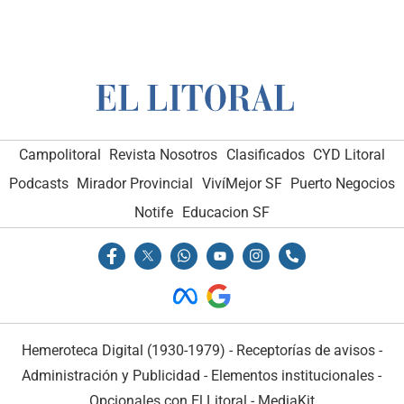
Campolitoral
Revista Nosotros
Clasificados
CYD Litoral
Podcasts
Mirador Provincial
VivíMejor SF
Puerto Negocios
Notife
Educacion SF
Hemeroteca Digital (1930-1979)
-
Receptorías de avisos
-
Administración y Publicidad
-
Elementos institucionales
-
Opcionales con El Litoral
-
MediaKit