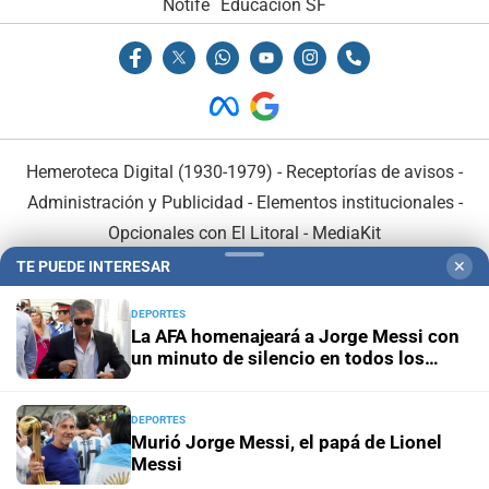
Notife
Educacion SF
Hemeroteca Digital (1930-1979)
-
Receptorías de avisos
-
Administración y Publicidad
-
Elementos institucionales
-
Opcionales con El Litoral
-
MediaKit
TE PUEDE INTERESAR
✕
El Litoral es miembro de:
DEPORTES
La AFA homenajeará a Jorge Messi con
un minuto de silencio en todos los
partidos
DEPORTES
En Asociación con:
Murió Jorge Messi, el papá de Lionel
Messi