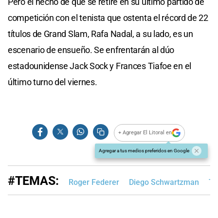
Pero el hecho de que se retire en su último partido de
competición con el tenista que ostenta el récord de 22
títulos de Grand Slam, Rafa Nadal, a su lado, es un
escenario de ensueño. Se enfrentarán al dúo
estadounidense Jack Sock y Frances Tiafoe en el
último turno del viernes.
+ Agregar El Litoral en
Agregar a tus medios preferidos en Google
#TEMAS:
Roger Federer
Diego Schwartzman
Te