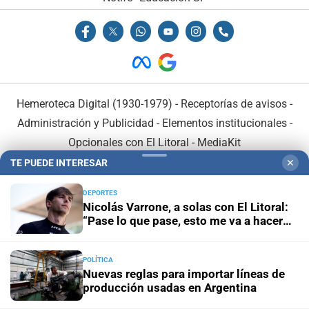
Hemeroteca Digital (1930-1979)
-
Receptorías de avisos
-
Administración y Publicidad
-
Elementos institucionales
-
Opcionales con El Litoral
-
MediaKit
TE PUEDE INTERESAR
✕
El Litoral es miembro de:
DEPORTES
Nicolás Varrone, a solas con El Litoral:
“Pase lo que pase, esto me va a hacer
mejor piloto”
POLÍTICA
En Asociación con:
Nuevas reglas para importar líneas de
producción usadas en Argentina