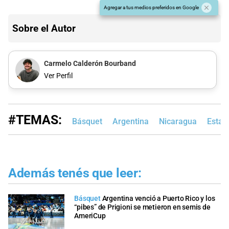
Agregar a tus medios preferidos en Google
Sobre el Autor
Carmelo Calderón Bourband
Ver Perfil
#TEMAS:
Básquet
Argentina
Nicaragua
Estad
Además tenés que leer:
Básquet
Argentina venció a Puerto Rico y los
“pibes” de Prigioni se metieron en semis de
AmeriCup