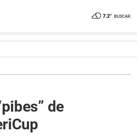
7.2°
BUSCAR
“pibes” de
eriCup