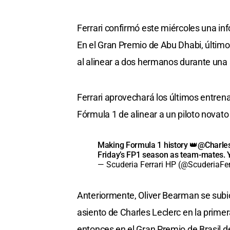
Ferrari confirmó este miércoles una 
En el Gran Premio de Abu Dhabi, último d
al alinear a dos hermanos durante una 
Ferrari aprovechará los últimos entrena
Fórmula 1 de alinear a un piloto novat
Making Formula 1 history 👑
@Charles
Friday’s FP1 season as team-mates. Y
— Scuderia Ferrari HP (@ScuderiaFer
Anteriormente, Oliver Bearman se subi
asiento de Charles Leclerc en la primer
entonces en el Gran Premio de Brasil 