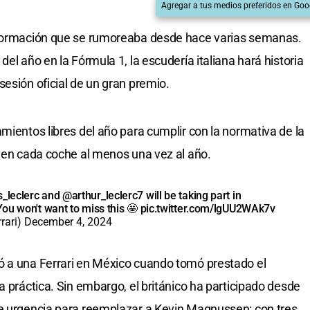
Agregar a tus medios preferidos en Goo
información que se rumoreaba desde hace varias semanas.
el año en la Fórmula 1, la escudería italiana hará historia
sesión oficial de un gran premio.
mientos libres del año para cumplir con la normativa de la
o en cada coche al menos una vez al año.
_leclerc
and
@arthur_leclerc7
will be taking part in
ou won't want to miss this 🤩
pic.twitter.com/lgUU2WAk7v
rari)
December 4, 2024
ó a una Ferrari en México cuando tomó prestado el
a práctica. Sin embargo, el británico ha participado desde
de urgencia para reemplazar a Kevin Magnussen: con tres