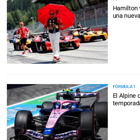
Hamilton v
una nueva 
FÓRMULA 1
El Alpine 
temporada