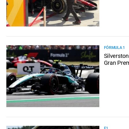
FÓRMULA 1
Silverston
Gran Pre
F1