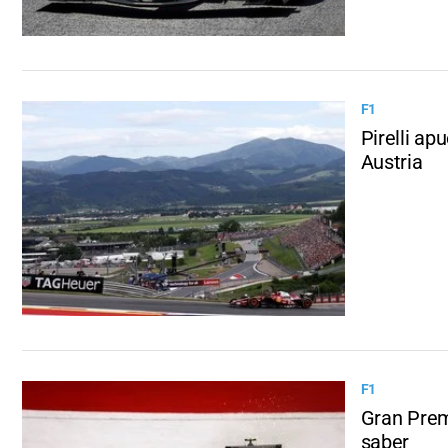
F1
Pirelli a
Austria
F1
Gran Premi
saber