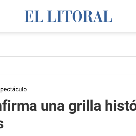
pectáculo
irma una grilla histó
s