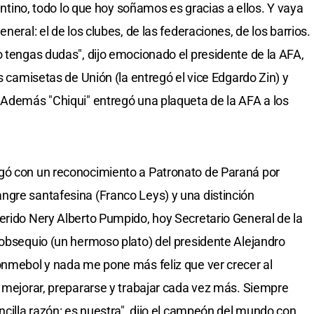
gentino, todo lo que hoy soñamos es gracias a ellos. Y vaya
neral: el de los clubes, de las federaciones, de los barrios.
o tengas dudas", dijo emocionado el presidente de la AFA,
as camisetas de Unión (la entregó el vice Edgardo Zin) y
 Además "Chiqui" entregó una plaqueta de la AFA a los
gó con un reconocimiento a Patronato de Paraná por
ngre santafesina (Franco Leys) y una distinción
erido Nery Alberto Pumpido, hoy Secretario General de la
 obsequio (un hermoso plato) del presidente Alejandro
onmebol y nada me pone más feliz que ver crecer al
a mejorar, prepararse y trabajar cada vez más. Siempre
ncilla razón: es nuestra", dijo el campeón del mundo con