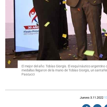
El mejor del año: Tobías Giorgis. El esquí náutico argenti
medallas llegaron de la mano de Tobías Giorgis, un santafes
Pascucci
Jueves 3.11.2022
17