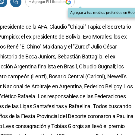
+ Agregar El Litoral en
Agregar a tus medios preferidos en Goo
el presidente de la AFA, Claudio "Chiqui" Tapia; el Secretario
umpido; el ex presidente de Bolivia, Evo Morales; los ex
 René "El Chino" Maidana y el "Zurdo" Julio César
istoria de Boca Juniors, Sebastián Battaglia; el ex
cción Argentina finalista en Brasil, Claudio Gugnali; los
ato campeón (Lenzi), Rosario Central (Carloni), Newell's
or Nacional de Arbitraje en Argentina, Federico Beligoy. Los
Atlético Rafaela. Los responsables de las Federaciones
tes de las Ligas Santafesinas y Rafaelina. Todos buscando
años de la Fiesta Provincial del Deporte coronaron a Paulina
o Leys consagración y Tobías Giorgis se llevó el premio