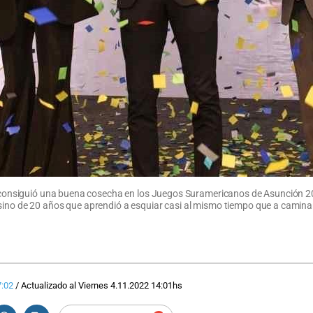
no consiguió una buena cosecha en los Juegos Suramericanos de Asunción 20
ino de 20 años que aprendió a esquiar casi al mismo tiempo que a caminar. 
:02
/
Actualizado al
Viernes 4.11.2022
14:01
hs