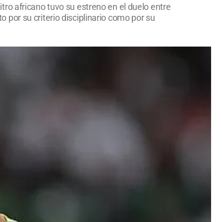
ro africano tuvo su estreno en el duelo entre
por su criterio disciplinario como por su