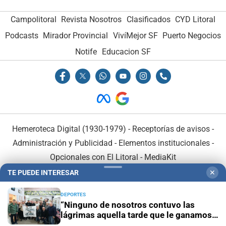
Campolitoral
Revista Nosotros
Clasificados
CYD Litoral
Podcasts
Mirador Provincial
VivíMejor SF
Puerto Negocios
Notife
Educacion SF
Hemeroteca Digital (1930-1979)
-
Receptorías de avisos
-
Administración y Publicidad
-
Elementos institucionales
-
Opcionales con El Litoral
-
MediaKit
TE PUEDE INTERESAR
✕
El Litoral es miembro de:
DEPORTES
“Ninguno de nosotros contuvo las
lágrimas aquella tarde que le ganamos a
Inglaterra”